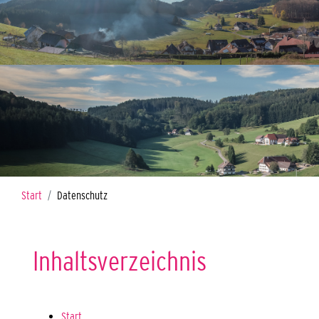
Sie sind hier:
Start
Datenschutz
Inhaltsverzeichnis
Start