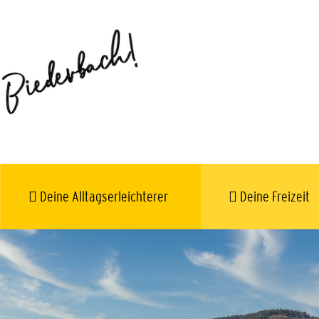
Deine Alltagserleichterer
Deine Freizeit