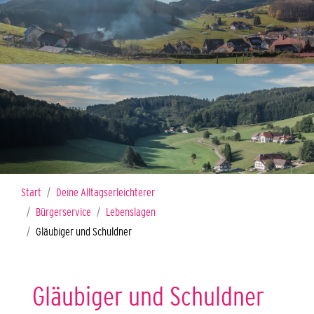
Sie sind hier:
Start
Deine Alltagserleichterer
Bürgerservice
Lebenslagen
Gläubiger und Schuldner
Gläubiger und Schuldner