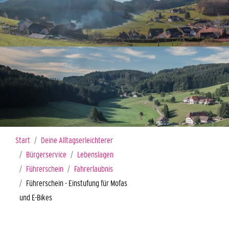
Sie sind hier:
Start
Deine Alltagserleichterer
Bürgerservice
Lebenslagen
Führerschein
Fahrerlaubnis
Führerschein - Einstufung für Mofas
und E-Bikes