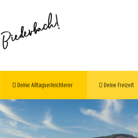
Deine Alltagserleichterer
Deine Freizeit