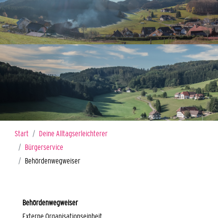
Sie sind hier:
Start
Deine Alltagserleichterer
Bürgerservice
Behördenwegweiser
Behördenwegweiser
Externe Organisationseinheit