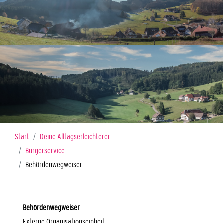
Sie sind hier:
Start
Deine Alltagserleichterer
Bürgerservice
Behördenwegweiser
Behördenwegweiser
Externe Organisationseinheit