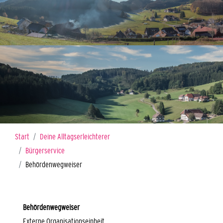
Sie sind hier:
Start
Deine Alltagserleichterer
Bürgerservice
Behördenwegweiser
Behördenwegweiser
Externe Organisationseinheit