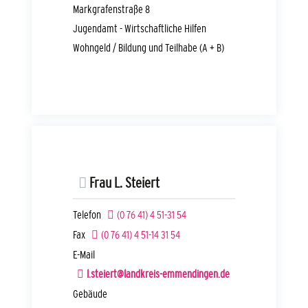
Markgrafenstraße 8
Jugendamt - Wirtschaftliche Hilfen
Wohngeld / Bildung und Teilhabe (A + B)
Frau
L.
Steiert
Telefon
(0
76
41) 4
51-31
54
Fax
(0
76
41) 4
51-14
31
54
E-Mail
l.steiert@landkreis-emmendingen.de
Gebäude