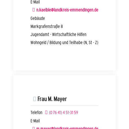
E-Mail
n.kaelble@landkreis-emmendingen.de
Gebäude
Markgrafenstraße 8
Jugendamt - Wirtschaftliche Hilfen
Wohngeld / Bildung und Teilhabe (N, St - Z)
Frau
M.
Mayer
Telefon
(0
76
41) 4
51-31
59
E-Mail
m.mayer@landkreis-emmendingen.de