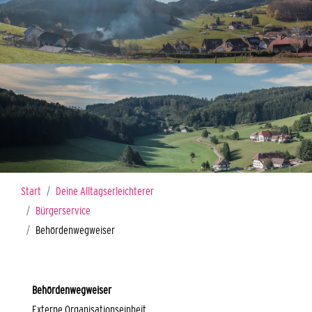
Sie sind hier:
Start
Deine Alltagserleichterer
Bürgerservice
Behördenwegweiser
Behördenwegweiser
Externe Organisationseinheit