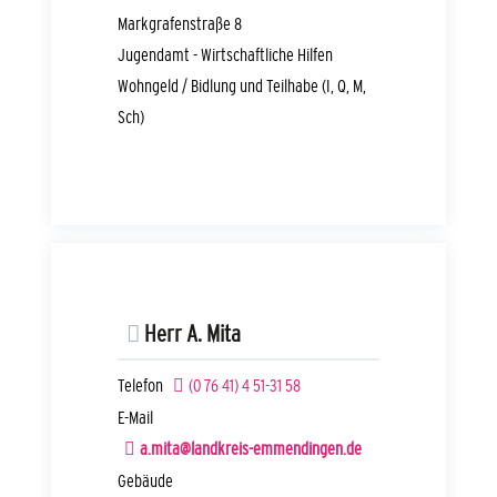
Markgrafenstraße 8
Jugendamt - Wirtschaftliche Hilfen
Wohngeld / Bidlung und Teilhabe (I, Q, M,
Sch)
Herr
A.
Mita
Telefon
(0
76
41) 4
51-31
58
E-Mail
a.mita@landkreis-emmendingen.de
Gebäude