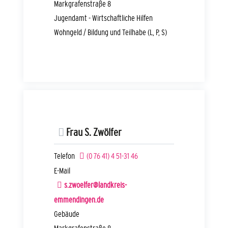
Markgrafenstraße 8
Jugendamt - Wirtschaftliche Hilfen
Wohngeld / Bildung und Teilhabe (L, P, S)
Frau
S.
Zwölfer
Telefon
(0
76
41) 4
51-31
46
E-Mail
s.zwoelfer@landkreis-
emmendingen.de
Gebäude