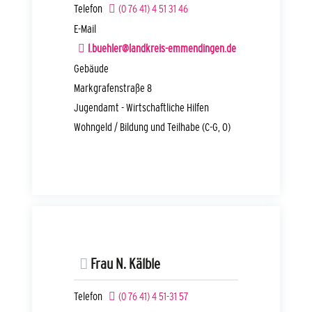
Telefon
(0
76
41) 4
51
31
46
E-Mail
l.buehler@landkreis-emmendingen.de
Gebäude
Markgrafenstraße 8
Jugendamt - Wirtschaftliche Hilfen
Wohngeld / Bildung und Teilhabe (C-G, O)
Frau
N.
Kälble
Telefon
(0
76
41) 4
51-31
57