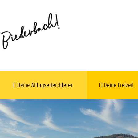
Deine Alltagserleichterer
Deine Freizeit